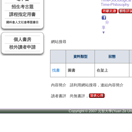
Time
-
Sociological
Time
-
Philosophy
招生考古題
課程指定用書
分
國科會人文社會專題書目
享
▼
個人書房
網站搜尋
校外讀者申請
資料類型
狀態
找書
圖書
在架上
內容簡介
請利用網站搜尋，連結內容簡介
讀者書評
尚無書評，
Copyright © 2007 元智大學(Yuan Ze U