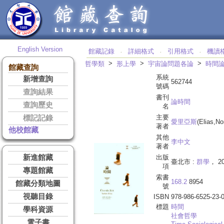
English Version
館藏記錄
詳細格式
引用格式
機讀
‧
‧
‧
>
>
>
哲學類
形上學
宇宙論問題各論
時間
館藏查詢
系統
新增查詢
562744
號碼
查詢結果
書刊
論時間
查詢歷史
名
主要
標記記錄
愛里亞斯
(Elias,No
著者
他校館藏
其他
李中文
著者
新進館藏
出版
臺北市 :
群學
， 2
項
專題館藏
索書
168.2
8954
館藏分類地圖
號
視聽目錄
ISBN
978-986-6525-23-
標題
時間
學科資源
社會哲學
電子書