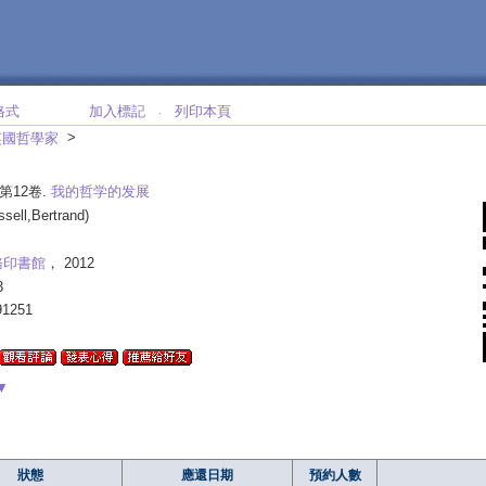
格式
加入標記
列印本頁
‧
>
英國哲學家
 第12卷.
我的哲学的发展
ssell,Bertrand)
務印書館
， 2012
3
91251
▼
狀態
應還日期
預約人數