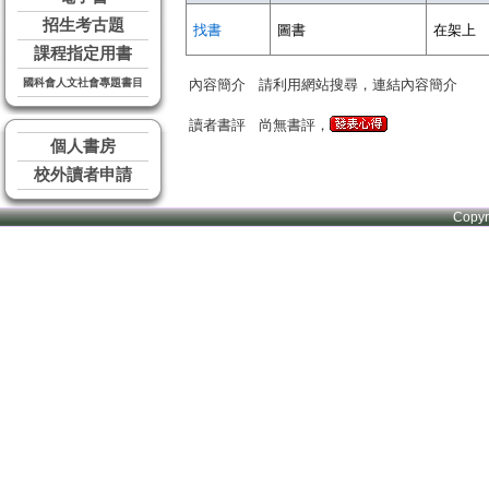
招生考古題
找書
圖書
在架上
課程指定用書
國科會人文社會專題書目
內容簡介
請利用網站搜尋，連結內容簡介
讀者書評
尚無書評，
個人書房
校外讀者申請
Copy