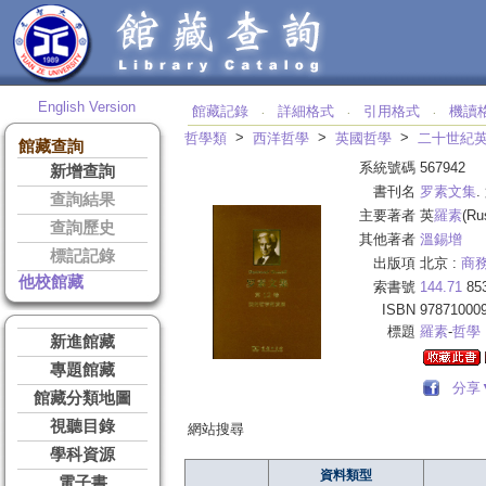
English Version
館藏記錄
詳細格式
引用格式
機讀
‧
‧
‧
>
>
>
哲學類
西洋哲學
英國哲學
二十世紀
館藏查詢
系統號碼
567942
新增查詢
書刊名
罗素文集
.
查詢結果
主要著者
英
羅素
(Ru
查詢歷史
其他著者
溫錫增
標記記錄
出版項
北京 :
商
他校館藏
索書號
144.71
85
ISBN
97871000
標題
羅素
-
哲學
新進館藏
專題館藏
分享
館藏分類地圖
視聽目錄
網站搜尋
學科資源
資料類型
電子書