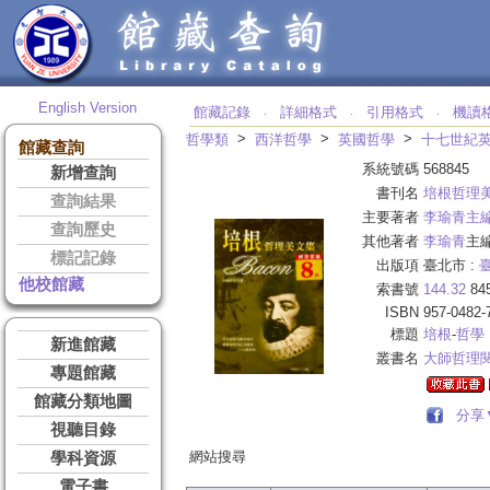
English Version
館藏記錄
詳細格式
引用格式
機讀
‧
‧
‧
>
>
>
哲學類
西洋哲學
英國哲學
十七世紀
館藏查詢
系統號碼
568845
新增查詢
書刊名
培根哲理
查詢結果
主要著者
李瑜青主
查詢歷史
其他著者
李瑜青
主
標記記錄
出版項
臺北市 :
他校館藏
索書號
144.32
84
ISBN
957-0482-
標題
培根
-
哲學
新進館藏
叢書名
大師哲理
專題館藏
館藏分類地圖
分享
視聽目錄
網站搜尋
學科資源
電子書