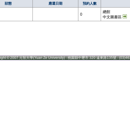
狀態
應還日期
預約人數
總館
0
中文圖書區
right © 2007 元智大學(Yuan Ze University) ‧ 桃園縣中壢市 320 遠東路135號 ‧ (03)46