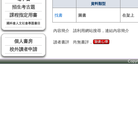
資料類型
招生考古題
課程指定用書
找書
圖書
在架上
國科會人文社會專題書目
內容簡介
請利用網站搜尋，連結內容簡介
個人書房
讀者書評
尚無書評，
校外讀者申請
Copy