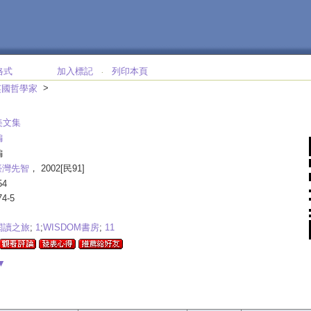
格式
加入標記
列印本頁
‧
>
英國哲學家
美文集
編
編
臺灣先智
， 2002[民91]
54
74-5
閱讀之旅
;
1
;
WISDOM書房
;
11
▼