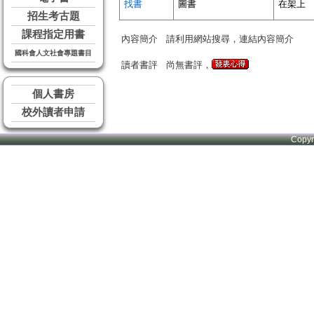
找書
圖書
在架上
招生考古題
課程指定用書
內容簡介
請利用網站搜尋，連結內容簡介
國科會人文社會專題書目
讀者書評
尚無書評，
個人書房
校外讀者申請
Copy