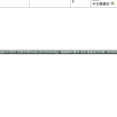
0
中文圖書區
right © 2007 元智大學(Yuan Ze University) ‧ 桃園縣中壢市 320 遠東路135號 ‧ (03)46