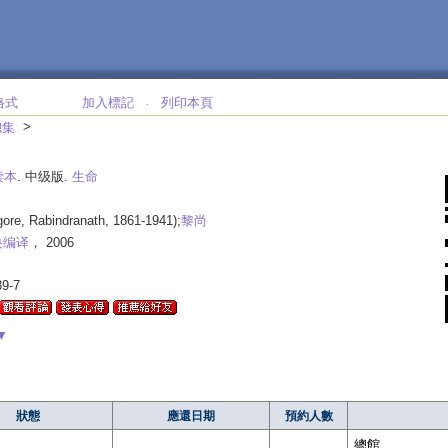
格式
加入標記
列印本頁
‧
>
總集
读本
. 中级版.
生命
gore, Rabindranath, 1861-1941);
黎尚
央编译
， 2006
39-7
▼
狀態
應還日期
預約人數
總館