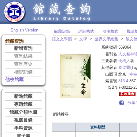
English Version
館藏記錄
詳細格式
引用格式
機讀
‧
‧
‧
>
>
>
語文文學類
文學
世界文學總集
散文
館藏查詢
系統號碼
569064
新增查詢
書刊名
人文精神
查詢結果
主要著者
周樹人
著
查詢歷史
其他著者
泰戈爾
(Ta
標記記錄
出版項
北京 :
中
他校館藏
索書號
813.4
867
ISBN
7-80211-2
新進館藏
分享
專題館藏
館藏分類地圖
網站搜尋
視聽目錄
資料類型
學科資源
電子書