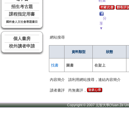
鞋業
招生考古題
課程指定用書
分
國科會人文社會專題書目
享
▼
網站搜尋
個人書房
校外讀者申請
資料類型
狀態
找書
圖書
在架上
內容簡介
請利用網站搜尋，連結內容簡介
讀者書評
尚無書評，
Copyright © 2007 元智大學(Yuan Ze U