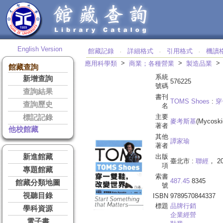
English Version
館藏記錄
詳細格式
引用格式
機讀
‧
‧
‧
>
>
應用科學類
商業；各種營業
製造品業
館藏查詢
系統
新增查詢
576225
號碼
查詢結果
書刊
TOMS Shoes
:
穿
查詢歷史
名
主要
標記記錄
麥考斯基
(Mycoski
著者
他校館藏
其他
譚家瑜
著者
新進館藏
出版
臺北市 :
聯經
， 20
項
專題館藏
索書
487.45
8345
館藏分類地圖
號
視聽目錄
ISBN
9789570844337
標題
品牌行銷
學科資源
企業經營
電子書