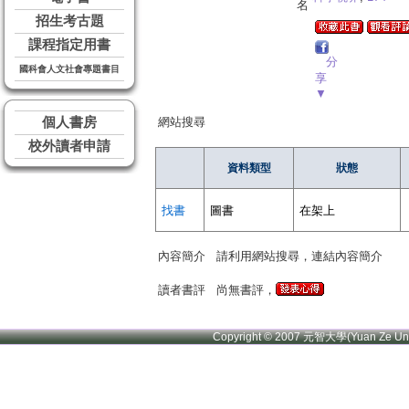
名
招生考古題
課程指定用書
分
國科會人文社會專題書目
享
▼
個人書房
網站搜尋
校外讀者申請
資料類型
狀態
找書
圖書
在架上
內容簡介
請利用網站搜尋，連結內容簡介
讀者書評
尚無書評，
Copyright © 2007 元智大學(Yuan Ze U