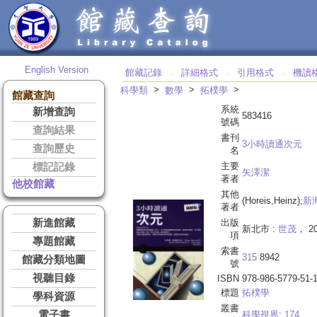
English Version
館藏記錄
詳細格式
引用格式
機讀
‧
‧
‧
>
>
>
科學類
數學
拓樸學
館藏查詢
系統
新增查詢
583416
號碼
查詢結果
書刊
3小時讀通次元
查詢歷史
名
主要
標記記錄
矢澤潔
著者
他校館藏
其他
(Horeis,Heinz);
新
著者
新進館藏
出版
新北市 :
世茂
， 20
項
專題館藏
索書
315
8942
館藏分類地圖
號
視聽目錄
ISBN
978-986-5779-51-
標題
拓樸學
學科資源
叢書
電子書
科學視界
;
174