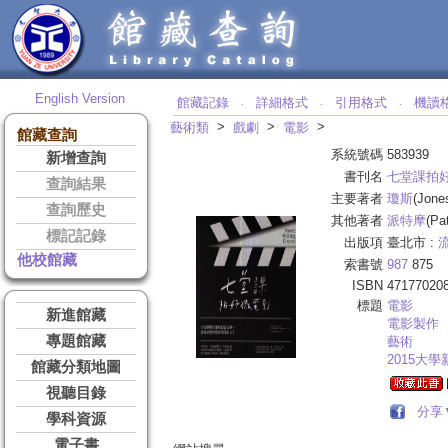
English Version
館藏記錄
詳細格式
引用格式
機讀
‧
‧
‧
>
>
>
藝術類
戲劇
電影
館藏查詢
系統號碼
583939
新增查詢
書刊名
七堂課拍
查詢結果
主要著者
瓊斯
(Jone
查詢歷史
其他著者
派特摩
(Pa
標記記錄
出版項
臺北市 :
他校館藏
索書號
987
875
ISBN
47177020
標題
電影
新進館藏
電影製作
專題館藏
藝術
2015大
館藏分類地圖
視聽目錄
分享
學科資源
電子書