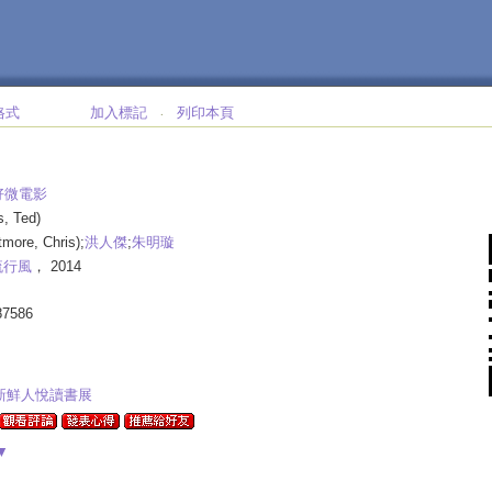
格式
加入標記
列印本頁
‧
好微電影
s, Ted)
tmore, Chris);
洪人傑
;
朱明璇
流行風
， 2014
87586
學新鮮人悅讀書展
▼