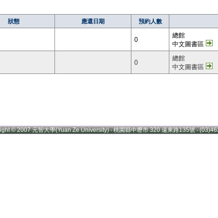
狀態
應還日期
預約人數
總館
0
中文圖書區
總館
0
中文圖書區
right © 2007 元智大學(Yuan Ze University) ‧ 桃園縣中壢市 320 遠東路135號 ‧ (03)46