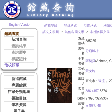
English Version
館藏記錄
詳細格式
引用格式
機讀
‧
‧
‧
>
>
語文文學類
其他各國文學
非洲各國文學
館藏查詢
系統
新增查詢
585255
號碼
查詢結果
書刊
分崩離析
查詢歷史
名
主要
標記記錄
阿契貝
(Achebe, C
著者
他校館藏
其他
黃女玲
著者
新進館藏
出版
臺北市 :
遠流
， 20
項
專題館藏
索書
886.4157
8574
館藏分類地圖
號
視聽目錄
ISBN
9789573275367
叢書
學科資源
文學館
;
48
名
電子書