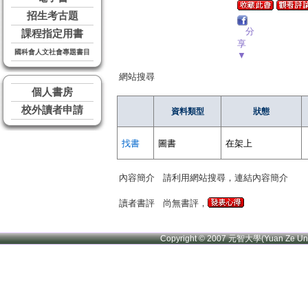
招生考古題
分
課程指定用書
享
國科會人文社會專題書目
▼
網站搜尋
個人書房
校外讀者申請
資料類型
狀態
找書
圖書
在架上
內容簡介
請利用網站搜尋，連結內容簡介
讀者書評
尚無書評，
Copyright © 2007 元智大學(Yuan Ze U