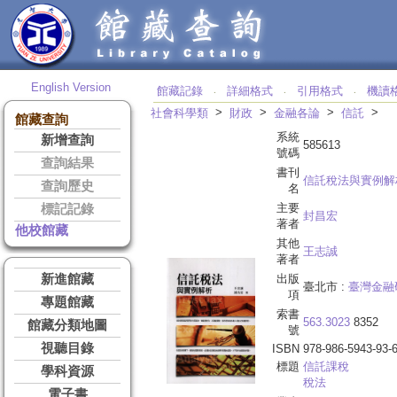
English Version
館藏記錄
詳細格式
引用格式
機讀
‧
‧
‧
>
>
>
>
社會科學類
財政
金融各論
信託
館藏查詢
系統
新增查詢
585613
號碼
查詢結果
書刊
信託稅法與實例解
查詢歷史
名
主要
標記記錄
封昌宏
著者
他校館藏
其他
王志誠
著者
新進館藏
出版
臺北市 :
臺灣金融
項
專題館藏
索書
563.3023
8352
館藏分類地圖
號
視聽目錄
ISBN
978-986-5943-93-
標題
信託課稅
學科資源
稅法
電子書