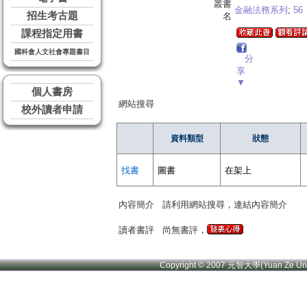
叢書
金融法務系列
;
56
招生考古題
名
課程指定用書
國科會人文社會專題書目
分
享
▼
個人書房
網站搜尋
校外讀者申請
資料類型
狀態
找書
圖書
在架上
內容簡介
請利用網站搜尋，連結內容簡介
讀者書評
尚無書評，
Copyright © 2007 元智大學(Yuan Ze U