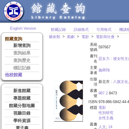
English Version
館藏記錄
詳細格式
引用格式
機讀
‧
‧
‧
>
>
>
>
藝術類
戲劇
電影
電影與社會
館藏查詢
系統
新增查詢
597667
號碼
查詢結果
書刊
惡女力
:
後女性主
查詢歷史
名
主要
標記記錄
施舜翔
著者
他校館藏
出版
新北市 :
八旗文化
項
新進館藏
索書
987.2
8473
號
專題館藏
ISBN
978-986-5842-44-
館藏分類地圖
標題
電影
性別研究
視聽目錄
女性主義
學科資源
叢書
人文
;
14
電子書