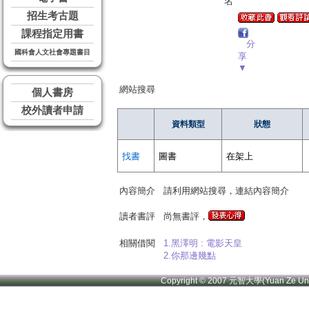
名
招生考古題
課程指定用書
分
國科會人文社會專題書目
享
▼
網站搜尋
個人書房
校外讀者申請
資料類型
狀態
找書
圖書
在架上
內容簡介
請利用網站搜尋，連結內容簡介
讀者書評
尚無書評，
相關借閱
1.黑澤明 : 電影天皇
2.你那邊幾點
Copyright © 2007 元智大學(Yuan Ze U