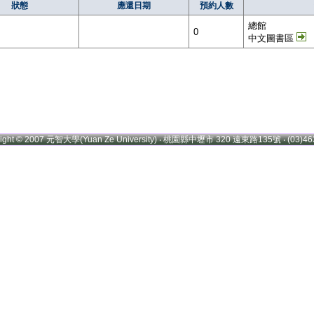
狀態
應還日期
預約人數
總館
0
中文圖書區
right © 2007 元智大學(Yuan Ze University) ‧ 桃園縣中壢市 320 遠東路135號 ‧ (03)46