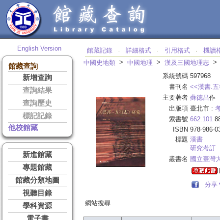
English Version
館藏記錄
詳細格式
引用格式
機讀
‧
‧
‧
>
>
中國史地類
中國地理
漢及三國地理志
館藏查詢
系統號碼
597968
新增查詢
書刊名
<<漢書.
查詢結果
主要著者
蘇德昌
作
查詢歷史
出版項
臺北市 :
標記記錄
索書號
662.101
8
他校館藏
ISBN
978-986-0
標題
漢書
研究考訂
新進館藏
叢書名
國立臺灣
專題館藏
館藏分類地圖
分享
視聽目錄
網站搜尋
學科資源
電子書