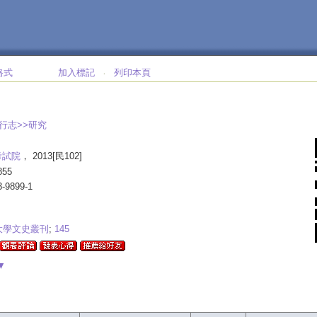
格式
加入標記
列印本頁
‧
>
五行志>>研究
考試院
， 2013[民102]
855
3-9899-1
大學文史叢刊
;
145
▼