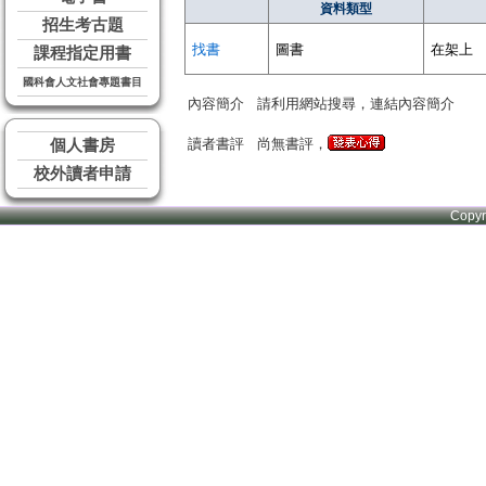
資料類型
招生考古題
找書
圖書
在架上
課程指定用書
國科會人文社會專題書目
內容簡介
請利用網站搜尋，連結內容簡介
讀者書評
尚無書評，
個人書房
校外讀者申請
Copy