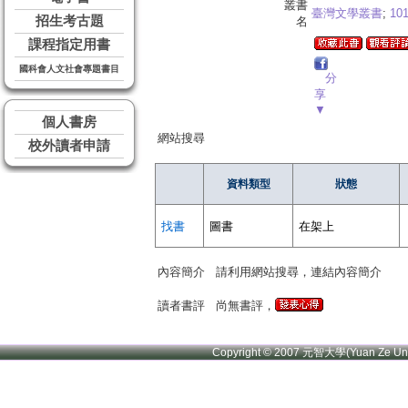
叢書
臺灣文學叢書
;
10
招生考古題
名
課程指定用書
國科會人文社會專題書目
分
享
▼
個人書房
網站搜尋
校外讀者申請
資料類型
狀態
找書
圖書
在架上
內容簡介
請利用網站搜尋，連結內容簡介
讀者書評
尚無書評，
Copyright © 2007 元智大學(Yuan Ze U