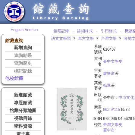
English Version
館藏記錄
詳細格式
引用格式
機讀
‧
‧
‧
>
>
>
語文文學類
東方文學
台灣文學
各地
館藏查詢
系統
新增查詢
616437
號碼
查詢結果
書刊
臺中文學史
查詢歷史
名
主要
標記記錄
廖振富
著
著者
他校館藏
其他
楊翠
著
著者
新進館藏
出版
臺中市 :
中市文化
項
專題館藏
索書
863.9/115
8573
館藏分類地圖
號
視聽目錄
ISBN
978-986-04-5628-
標題
臺灣文學史
學科資源
臺中市
電子書