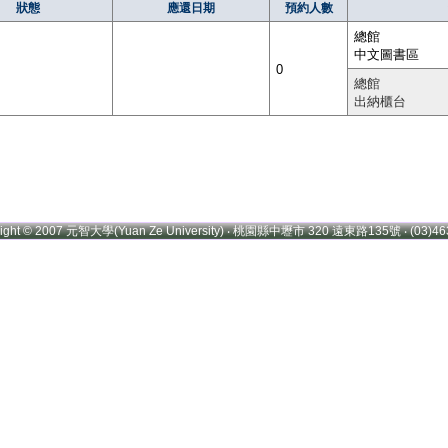
狀態
應還日期
預約人數
總館
中文圖書區
0
總館
出納櫃台
right © 2007 元智大學(Yuan Ze University) ‧ 桃園縣中壢市 320 遠東路135號 ‧ (03)46