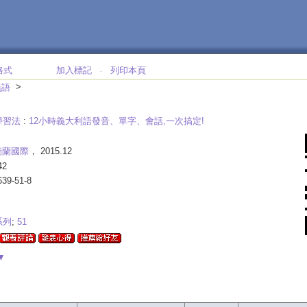
格式
加入標記
列印本頁
‧
>
義語
學習法
:
12小時義大利語發音、單字、會話,一次搞定!
瑞蘭國際
， 2015.12
42
639-51-8
系列
;
51
▼