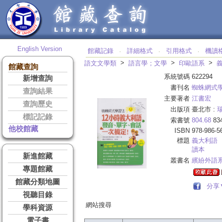
English Version
館藏記錄
詳細格式
引用格式
機讀
‧
‧
‧
>
>
>
語文文學類
語言學；文學
印歐語系
館藏查詢
系統號碼
622294
新增查詢
書刊名
蜘蛛網式
查詢結果
主要著者
江書宏
查詢歷史
出版項
臺北市 :
標記記錄
索書號
804.68
83
他校館藏
ISBN
978-986-5
標題
義大利語
讀本
新進館藏
叢書名
繽紛外語
專題館藏
館藏分類地圖
分享
視聽目錄
網站搜尋
學科資源
電子書