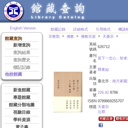
English Version
館藏記錄
詳細格式
引用格式
機讀
‧
‧
‧
>
>
>
>
宗教類
佛教
佛教宗派
天臺宗
館藏查詢
系統
新增查詢
626712
號碼
查詢結果
書刊
當下一念心
:
智者
查詢歷史
名
主要
標記記錄
釋果如
著者
他校館藏
出版
臺北市 :
南方家園
項
新進館藏
索書
226.42
8786
號
專題館藏
ISBN
9789869255707
館藏分類地圖
標題
天臺宗
注釋
視聽目錄
學科資源
電子書