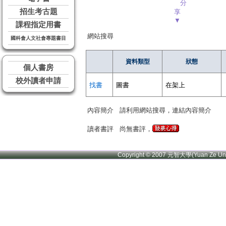
分
招生考古題
享
▼
課程指定用書
網站搜尋
國科會人文社會專題書目
資料類型
狀態
個人書房
校外讀者申請
找書
圖書
在架上
內容簡介
請利用網站搜尋，連結內容簡介
讀者書評
尚無書評，
Copyright © 2007 元智大學(Yuan Ze U