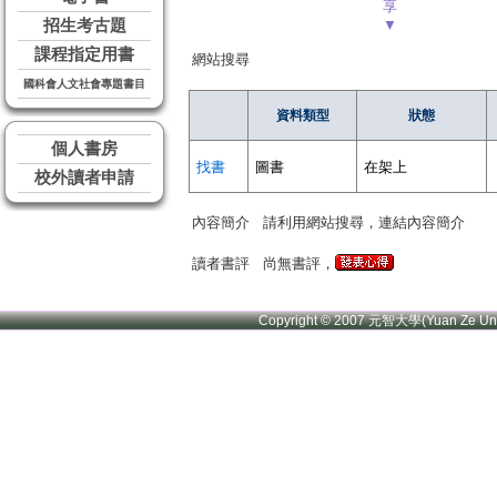
享
招生考古題
▼
課程指定用書
網站搜尋
國科會人文社會專題書目
資料類型
狀態
個人書房
找書
圖書
在架上
校外讀者申請
內容簡介
請利用網站搜尋，連結內容簡介
讀者書評
尚無書評，
Copyright © 2007 元智大學(Yuan Ze U