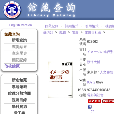
English Version
館藏記錄
詳細格式
引用格式
機讀
‧
‧
‧
>
>
>
>
藝術類
戲劇
電影
電影與社會
館藏查詢
系統
新增查詢
627962
號碼
查詢結果
書刊
イメージの進行形
查詢歷史
名
主要
標記記錄
渡邊大輔
著者
他校館藏
出版
東京都 :
人文書院
項
新進館藏
索書
987.2
8697
號
專題館藏
ISBN
9784409100318
館藏分類地圖
標題
電影與社會
視聽目錄
學科資源
分
電子書