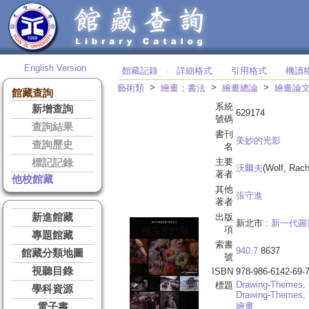
English Version
館藏記錄
詳細格式
引用格式
機讀
‧
‧
‧
>
>
>
藝術類
繪畫；書法
繪畫總論
繪畫論
館藏查詢
系統
新增查詢
629174
號碼
查詢結果
書刊
美妙的光影
查詢歷史
名
主要
標記記錄
沃爾夫
(Wolf, Rach
著者
他校館藏
其他
張守進
著者
新進館藏
出版
新北市 :
新一代圖
項
專題館藏
索書
940.7
8637
館藏分類地圖
號
視聽目錄
ISBN
978-986-6142-69-
Drawing
-
Themes, 
標題
學科資源
Drawing
-
Themes, 
繪畫
電子書