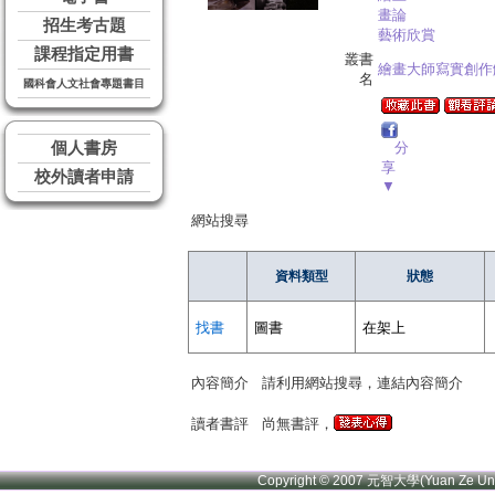
畫論
招生考古題
藝術欣賞
課程指定用書
叢書
繪畫大師寫實創作
名
國科會人文社會專題書目
個人書房
分
享
校外讀者申請
▼
網站搜尋
資料類型
狀態
找書
圖書
在架上
內容簡介
請利用網站搜尋，連結內容簡介
讀者書評
尚無書評，
Copyright © 2007 元智大學(Yuan Ze U