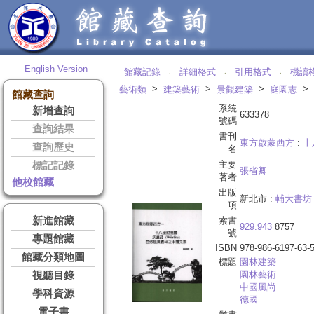
English Version
館藏記錄
詳細格式
引用格式
機讀
‧
‧
‧
>
>
>
>
藝術類
建築藝術
景觀建築
庭園志
館藏查詢
系統
新增查詢
633378
號碼
查詢結果
書刊
東方啟蒙西方
:
十
查詢歷史
名
主要
標記記錄
張省卿
著者
他校館藏
出版
新北市 :
輔大書坊
項
新進館藏
索書
929.943
8757
號
專題館藏
ISBN
978-986-6197-63-
館藏分類地圖
標題
園林建築
園林藝術
視聽目錄
中國風尚
學科資源
德國
電子書