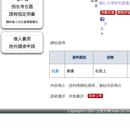
叢書
輔仁大學研究叢書
名
招生考古題
課程指定用書
國科會人文社會專題書目
分
享
▼
個人書房
網站搜尋
校外讀者申請
資料類型
狀態
找書
圖書
在架上
內容簡介
請利用網站搜尋，連結內容簡介
讀者書評
尚無書評，
Copyright © 2007 元智大學(Yuan Ze U