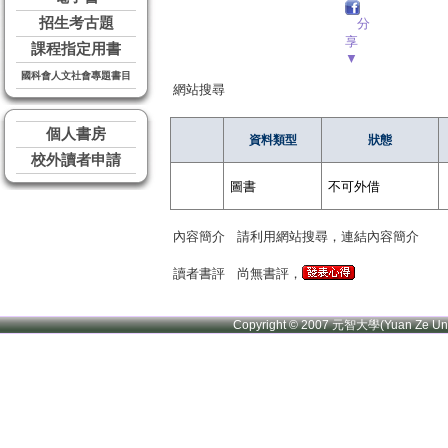
招生考古題
分
享
課程指定用書
▼
國科會人文社會專題書目
網站搜尋
個人書房
資料類型
狀態
校外讀者申請
圖書
不可外借
內容簡介
請利用網站搜尋，連結內容簡介
讀者書評
尚無書評，
Copyright © 2007 元智大學(Yuan Ze U