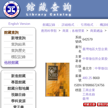
English Version
館藏記錄
詳細格式
引用格式
機讀
‧
‧
‧
>
>
應用科學類
商業；各種營業
商業總論
館藏查詢
系統
新增查詢
642579
號碼
查詢結果
書刊
臺灣地區大型企業排
查詢歷史
名
主要
標記記錄
中華徵信所企業股
著者
他校館藏
出版
臺北市 :
中華徵信
項
新進館藏
索書
480.25
8669
號
專題館藏
ISBN
9789866724756
館藏分類地圖
標題
工商企業
工商名錄
視聽目錄
臺灣
學科資源
電子書