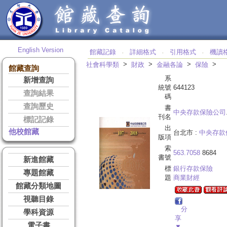
English Version
館藏記錄
詳細格式
引用格式
機讀
‧
‧
‧
>
>
>
>
社會科學類
財政
金融各論
保險
館藏查詢
系
新增查詢
統號
644123
查詢結果
碼
查詢歷史
書
中央存款保險公司
刊名
標記記錄
出
他校館藏
台北市 :
中央存款
版項
索
563.7058
8684
書號
新進館藏
標
銀行存款保險
專題館藏
題
商業財經
館藏分類地圖
視聽目錄
分
學科資源
享
電子書
▼