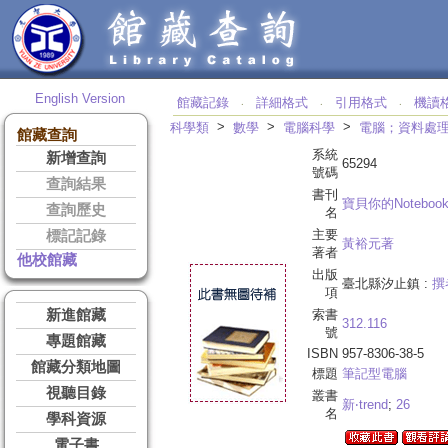
English Version
館藏記錄
詳細格式
引用格式
機讀
‧
‧
‧
>
>
>
科學類
數學
電腦科學
電腦；資料處
館藏查詢
系統
新增查詢
65294
號碼
查詢結果
書刊
寶貝你的Noteboo
查詢歷史
名
主要
標記記錄
黃裕元著
著者
他校館藏
出版
臺北縣汐止鎮 :
撰
項
新進館藏
索書
312.116
號
專題館藏
ISBN
957-8306-38-5
館藏分類地圖
標題
筆記型電腦
視聽目錄
叢書
新‧trend
;
26
名
學科資源
電子書