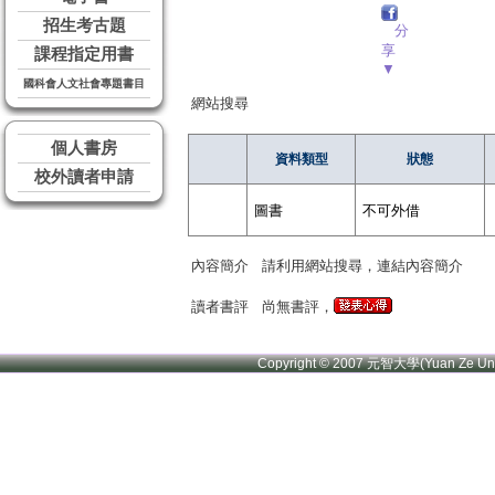
招生考古題
分
享
課程指定用書
▼
國科會人文社會專題書目
網站搜尋
個人書房
資料類型
狀態
校外讀者申請
圖書
不可外借
內容簡介
請利用網站搜尋，連結內容簡介
讀者書評
尚無書評，
Copyright © 2007 元智大學(Yuan Ze U