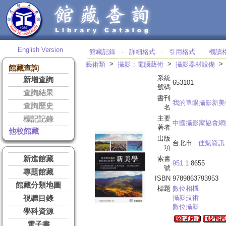
English Version
館藏記錄
詳細格式
引用格式
機讀
‧
‧
‧
>
>
藝術類
攝影；電腦藝術
攝影器材設備
館藏查詢
系統
新增查詢
653101
號碼
查詢結果
書刊
我的單眼攝影新美
查詢歷史
名
主要
標記記錄
中國攝影家協會網
著者
他校館藏
出版
台北市 :
佳魁資訊
項
新進館藏
索書
951.1
8655
號
專題館藏
ISBN
9789863793953
館藏分類地圖
標題
數位相機
攝影技術
視聽目錄
數位攝影
學科資源
電子書