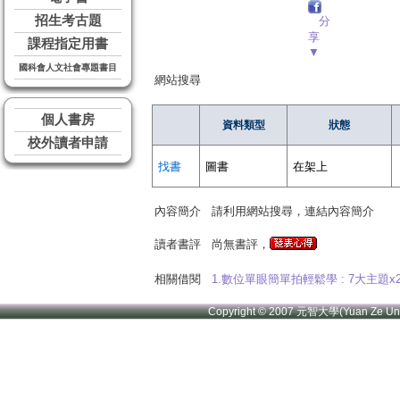
招生考古題
分
享
課程指定用書
▼
國科會人文社會專題書目
網站搜尋
個人書房
資料類型
狀態
校外讀者申請
找書
圖書
在架上
內容簡介
請利用網站搜尋，連結內容簡介
讀者書評
尚無書評，
相關借閱
1.數位單眼簡單拍輕鬆學 : 7大主題
Copyright © 2007 元智大學(Yuan Ze U