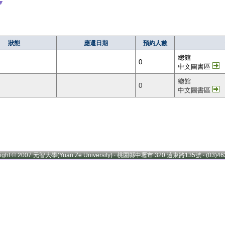
▼
狀態
應還日期
預約人數
總館
0
中文圖書區
總館
0
中文圖書區
right © 2007 元智大學(Yuan Ze University) ‧ 桃園縣中壢市 320 遠東路135號 ‧ (03)46