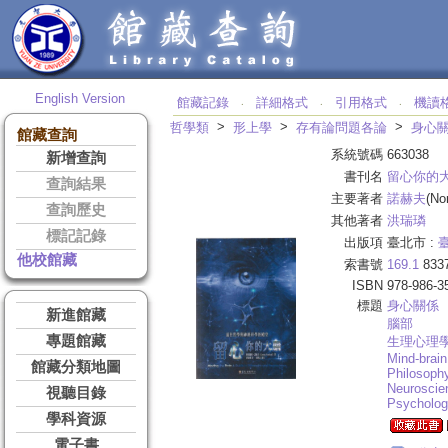
English Version
館藏記錄
詳細格式
引用格式
機讀
‧
‧
‧
>
>
>
哲學類
形上學
存有論問題各論
身心
館藏查詢
系統號碼
663038
新增查詢
書刊名
留心你的
查詢結果
主要著者
諾赫夫
(No
查詢歷史
其他著者
洪瑞璘
標記記錄
出版項
臺北市 :
他校館藏
索書號
169.1
833
ISBN
978-986-3
標題
身心關係
新進館藏
腦部
專題館藏
生理心理
Mind-brain
館藏分類地圖
Philosoph
Neuroscie
視聽目錄
Psycholo
學科資源
電子書