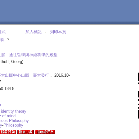
格式
加入標記
列印本頁
‧
>
關係
大腦
:
通往哲學與神經科學的殿堂
rthoff, Georg)
臺大出版中心出版
:
臺大發行
， 2016.10-
7
50-184-8
學
 identity theory
y of mind
nces
-
Philosophy
gy
-
Philosophy