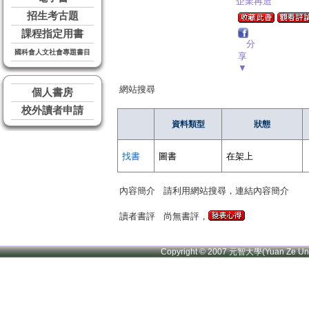
企業再造
招生考古題
課程指定用書
分
國科會人文社會專題書目
享
▼
網站搜尋
個人書房
校外讀者申請
資料類型
狀態
找書
圖書
在架上
內容簡介
請利用網站搜尋，連結內容簡介
讀者書評
尚無書評，
Copyright © 2007 元智大學(Yuan Ze U