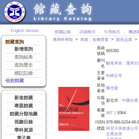
English Version
館藏記錄
詳細格式
引用格式
機讀
‧
‧
‧
>
>
應用科學類
商業；各種營業
製造品業
館藏查詢
系統
新增查詢
665392
號碼
查詢結果
書刊
斷尾革命
:
運用分
查詢歷史
名
主要
標記記錄
松崎正年
著者
他校館藏
其他
陳光棻
著者
新進館藏
出版
新北市 :
中國生產
項
專題館藏
索書
487.1
8364
館藏分類地圖
號
視聽目錄
ISBN
978-986-6254-68-
標題
柯尼卡美能達公司
學科資源
企業合併
電子書