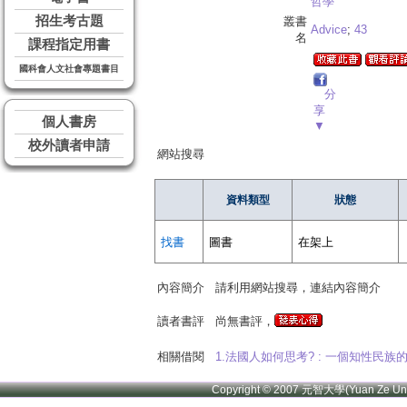
哲學
招生考古題
叢書
Advice
;
43
名
課程指定用書
國科會人文社會專題書目
分
享
個人書房
▼
校外讀者申請
網站搜尋
資料類型
狀態
找書
圖書
在架上
內容簡介
請利用網站搜尋，連結內容簡介
讀者書評
尚無書評，
相關借閱
1.法國人如何思考? : 一個知性民族
Copyright © 2007 元智大學(Yuan Ze U