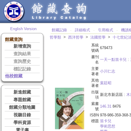
English Version
館藏記錄
詳細格式
引用格式
機讀
‧
‧
‧
>
>
>
哲學類
西洋哲學
法國哲學
十七世紀
館藏查詢
系統
新增查詢
679473
號碼
查詢結果
書刊
一天一點笛卡兒
:
查詢歷史
名
主要
標記記錄
小川仁志
著者
他校館藏
其他
葉廷昭
著者
新進館藏
出版
新北市新店區 :
木
項
專題館藏
索書
146.31
8476
館藏分類地圖
號
視聽目錄
ISBN
978-986-359-368-
標題
笛卡兒
學科資源
學術思想
電子書