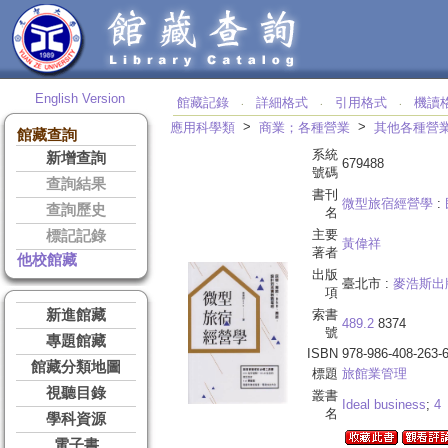
English Version
館藏記錄
詳細格式
引用格式
機讀
‧
‧
‧
>
>
應用科學類
商業；各種營業
其他各種營
館藏查詢
系統
新增查詢
679488
號碼
查詢結果
書刊
微型旅宿經營學
:
查詢歷史
名
主要
標記記錄
黃偉祥
著者
他校館藏
出版
臺北市 :
麥浩斯出
項
新進館藏
索書
489.2
8374
號
專題館藏
ISBN
978-986-408-263-
館藏分類地圖
標題
旅館業管理
視聽目錄
叢書
Ideal business
;
4
名
學科資源
電子書