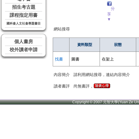
招生考古題
分
享
課程指定用書
▼
國科會人文社會專題書目
網站搜尋
個人書房
資料類型
狀態
校外讀者申請
找書
圖書
在架上
內容簡介
請利用網站搜尋，連結內容簡介
讀者書評
尚無書評，
Copyright © 2007 元智大學(Yuan Ze U