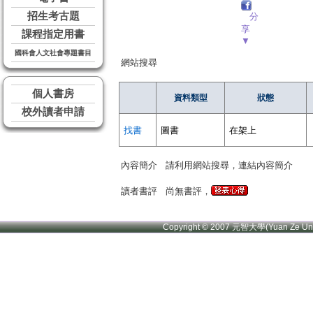
招生考古題
分
享
課程指定用書
▼
國科會人文社會專題書目
網站搜尋
個人書房
資料類型
狀態
校外讀者申請
找書
圖書
在架上
內容簡介
請利用網站搜尋，連結內容簡介
讀者書評
尚無書評，
Copyright © 2007 元智大學(Yuan Ze U