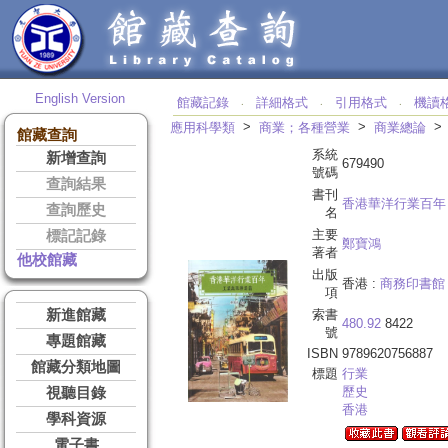
English Version
館藏記錄
詳細格式
引用格式
機讀
‧
‧
‧
>
>
應用科學類
商業；各種營業
商業總論
館藏查詢
系統
新增查詢
679490
號碼
查詢結果
書刊
香港華洋行業百年
查詢歷史
名
主要
標記記錄
鄭寶鴻
著者
他校館藏
出版
香港 :
商務印書館
項
新進館藏
索書
480.92
8422
號
專題館藏
ISBN
9789620756887
館藏分類地圖
標題
行業
歷史
視聽目錄
香港
學科資源
電子書