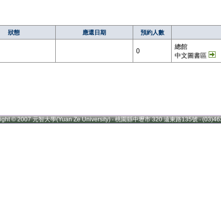
狀態
應還日期
預約人數
總館
0
中文圖書區
right © 2007 元智大學(Yuan Ze University) ‧ 桃園縣中壢市 320 遠東路135號 ‧ (03)46