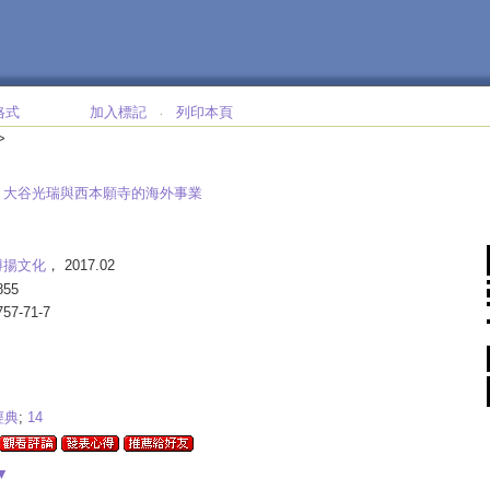
格式
加入標記
列印本頁
‧
>
:
大谷光瑞與西本願寺的海外事業
博揚文化
， 2017.02
855
757-71-7
經典
;
14
▼