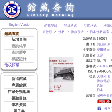
English Version
館藏記錄
詳細格式
引用格式
機讀
‧
‧
‧
>
>
>
宗教類
佛教
佛教宗派
日本佛教諸宗
館藏查詢
系統號碼
680078
新增查詢
書刊名
興亞揚佛
查詢結果
主要著者
柴田幹夫
查詢歷史
其他著者
王鼎
標記記錄
出版項
新北市 :
他校館藏
索書號
226.889
8
ISBN
978-986-5
標題
大谷
光瑞
新進館藏
佛教傳記
專題館藏
真宗
日本
館藏分類地圖
叢書名
宗教學者
視聽目錄
學科資源
分享
電子書