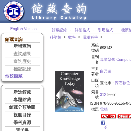
English Version
館藏記錄
詳細格式
引用格式
機讀
‧
‧
‧
>
>
>
科學類
數學
電腦科學
館藏查詢
系統
新增查詢
698143
號碼
查詢結果
書刊
專業聚焦 Computer 
查詢歷史
名
主要
標記記錄
白乃遠
著者
他校館藏
出版
臺北市 :
深石數位
項
新進館藏
索書
312
8667
號
專題館藏
ISBN
978-986-95156-0-
館藏分類地圖
標題
電腦
視聽目錄
學科資源
分
電子書