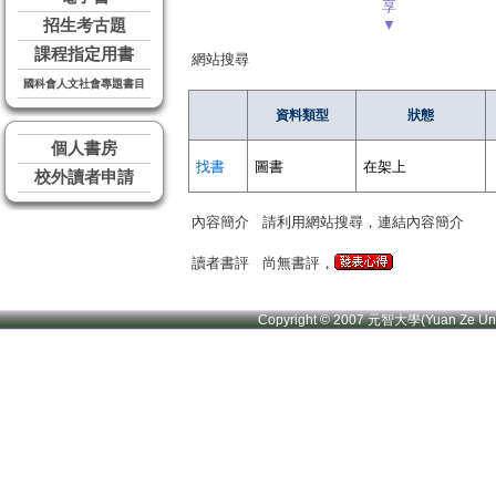
享
招生考古題
▼
課程指定用書
網站搜尋
國科會人文社會專題書目
資料類型
狀態
個人書房
找書
圖書
在架上
校外讀者申請
內容簡介
請利用網站搜尋，連結內容簡介
讀者書評
尚無書評，
Copyright © 2007 元智大學(Yuan Ze U