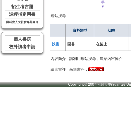
享
招生考古題
▼
課程指定用書
網站搜尋
國科會人文社會專題書目
資料類型
狀態
個人書房
找書
圖書
在架上
校外讀者申請
內容簡介
請利用網站搜尋，連結內容簡介
讀者書評
尚無書評，
Copyright © 2007 元智大學(Yuan Ze U