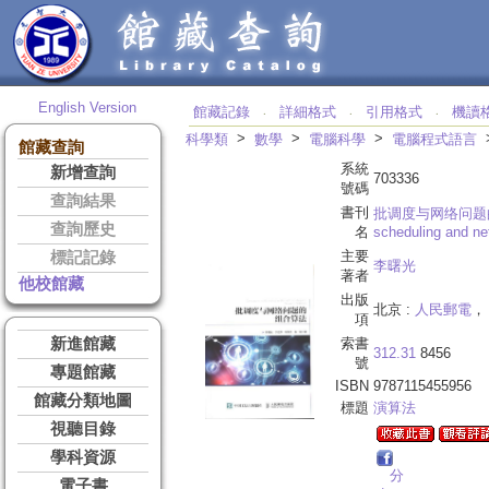
English Version
館藏記錄
詳細格式
引用格式
機讀
‧
‧
‧
>
>
>
科學類
數學
電腦科學
電腦程式語言
館藏查詢
系統
新增查詢
703336
號碼
查詢結果
書刊
批调度与网络问题
查詢歷史
名
scheduling and ne
主要
標記記錄
李曙光
著者
他校館藏
出版
北京 :
人民郵電
， 
項
新進館藏
索書
312.31
8456
號
專題館藏
ISBN
9787115455956
館藏分類地圖
標題
演算法
視聽目錄
學科資源
分
電子書