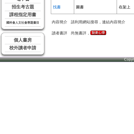
招生考古題
找書
圖書
在架上
課程指定用書
內容簡介
請利用網站搜尋，連結內容簡介
國科會人文社會專題書目
讀者書評
尚無書評，
個人書房
校外讀者申請
Copy