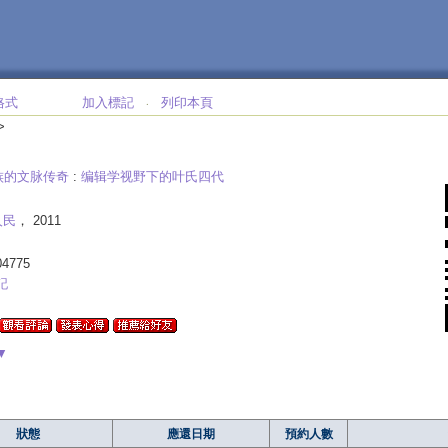
格式
加入標記
列印本頁
‧
>
族的文脉传奇
:
编辑学视野下的叶氏四代
人民
， 2011
04775
記
▼
狀態
應還日期
預約人數