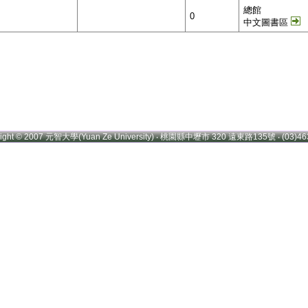
總館
0
中文圖書區
right © 2007 元智大學(Yuan Ze University) ‧ 桃園縣中壢市 320 遠東路135號 ‧ (03)46