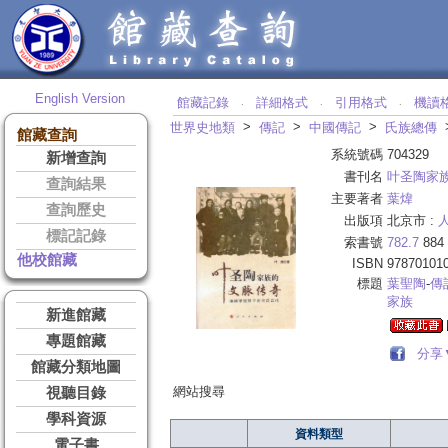
English Version
館藏記錄
詳細格式
引用格式
機讀
‧
‧
‧
>
>
>
世界史地類
傳記
中國傳記
氏族總傳
館藏查詢
系統號碼
704329
新增查詢
書刊名
叶圣陶家
查詢結果
主要著者
葉煒
查詢歷史
出版項
北京市 :
標記記錄
索書號
782.7
884
他校館藏
ISBN
97870101
標題
葉聖陶
-
傳
家族
新進館藏
專題館藏
分享
館藏分類地圖
網站搜尋
視聽目錄
學科資源
資料類型
電子書