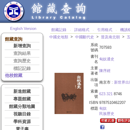
English Version
館藏記錄
詳細格式
引用格式
機讀
‧
‧
‧
>
>
>
中國史地類
中國斷代史
晉及南北朝
館藏查詢
系統
新增查詢
707593
號碼
查詢結果
書刊
匈奴通史
查詢歷史
名
主要
標記記錄
陳序經
著者
他校館藏
出版
南京市 :
新世界出
項
新進館藏
索書
623.321
8746
號
專題館藏
ISBN
9787510462207
館藏分類地圖
標題
匈奴
民族歷史
視聽目錄
學科資源
電子書