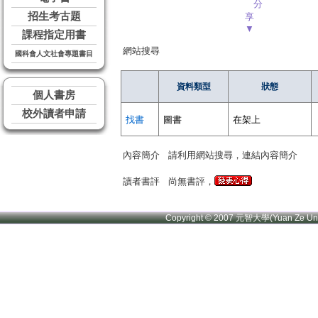
分
招生考古題
享
▼
課程指定用書
網站搜尋
國科會人文社會專題書目
資料類型
狀態
個人書房
校外讀者申請
找書
圖書
在架上
內容簡介
請利用網站搜尋，連結內容簡介
讀者書評
尚無書評，
Copyright © 2007 元智大學(Yuan Ze U