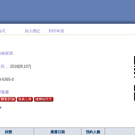
格式
加入標記
列印本頁
‧
曲線探源
三民
， 2018[民107]
4-6365-0
學叢書
▼
狀態
應還日期
預約人數