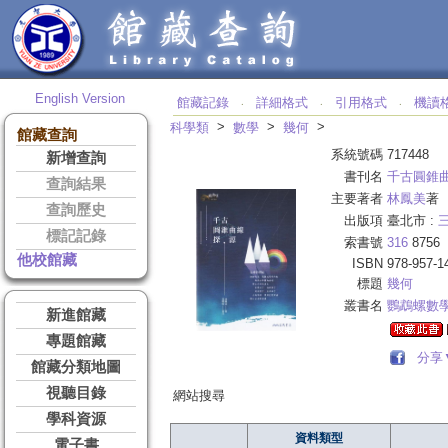
English Version
館藏記錄
詳細格式
引用格式
機讀
‧
‧
‧
>
>
>
科學類
數學
幾何
館藏查詢
系統號碼
717448
新增查詢
書刊名
千古圓錐
查詢結果
主要著者
林鳳美
著
查詢歷史
出版項
臺北市 :
標記記錄
索書號
316
8756
他校館藏
ISBN
978-957-1
標題
幾何
叢書名
鸚鵡螺數
新進館藏
專題館藏
分享
館藏分類地圖
視聽目錄
網站搜尋
學科資源
資料類型
電子書