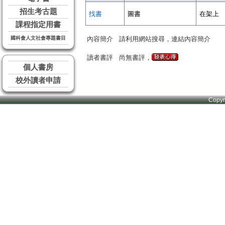
招生考古題
找書
圖書
在架上
課程指定用書
國科會人文社會專題書目
內容簡介
請利用網站搜尋，連結內容簡介
讀者書評
尚無書評，
個人書房
校外讀者申請
Copy