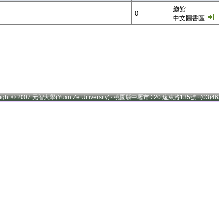
總館
0
中文圖書區
right © 2007 元智大學(Yuan Ze University) ‧ 桃園縣中壢市 320 遠東路135號 ‧ (03)46