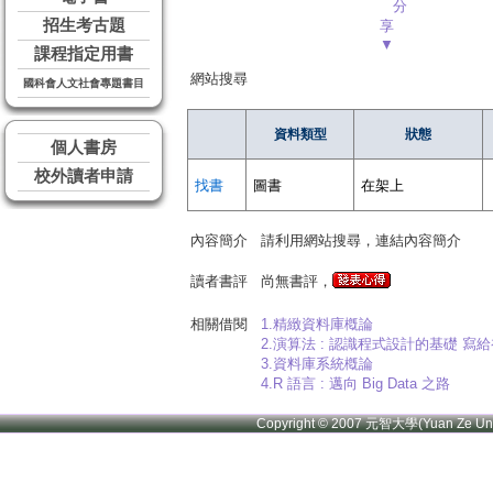
分
招生考古題
享
▼
課程指定用書
網站搜尋
國科會人文社會專題書目
資料類型
狀態
個人書房
校外讀者申請
找書
圖書
在架上
內容簡介
請利用網站搜尋，連結內容簡介
讀者書評
尚無書評，
相關借閱
1.精緻資料庫槪論
2.演算法 : 認識程式設計的基礎 
3.資料庫系統槪論
4.R 語言 : 邁向 Big Data 之路
Copyright © 2007 元智大學(Yuan Ze U