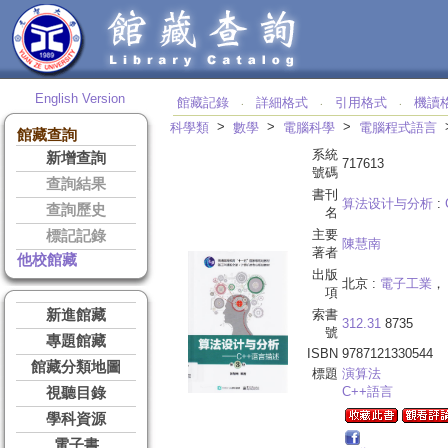
English Version
館藏記錄
詳細格式
引用格式
機讀
‧
‧
‧
>
>
>
科學類
數學
電腦科學
電腦程式語言
館藏查詢
系統
新增查詢
717613
號碼
查詢結果
書刊
算法设计与分析
:
查詢歷史
名
主要
標記記錄
陳慧南
著者
他校館藏
出版
北京 :
電子工業
， 
項
新進館藏
索書
312.31
8735
號
專題館藏
ISBN
9787121330544
館藏分類地圖
標題
演算法
C++語言
視聽目錄
學科資源
電子書