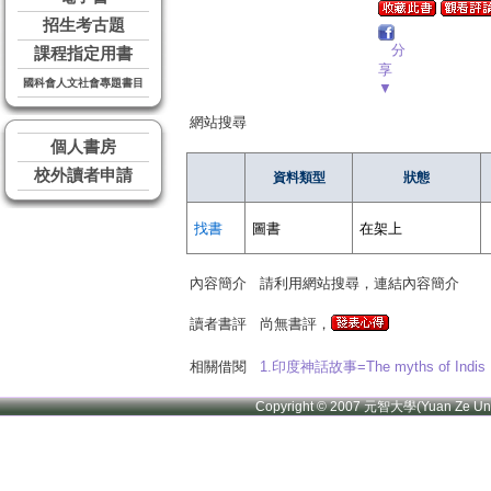
招生考古題
分
課程指定用書
享
國科會人文社會專題書目
▼
網站搜尋
個人書房
校外讀者申請
資料類型
狀態
找書
圖書
在架上
內容簡介
請利用網站搜尋，連結內容簡介
讀者書評
尚無書評，
相關借閱
1.印度神話故事=The myths of Indis
Copyright © 2007 元智大學(Yuan Ze U