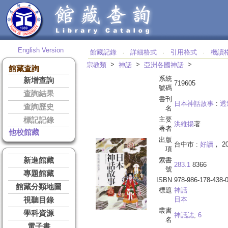
English Version
館藏記錄
詳細格式
引用格式
機讀
‧
‧
‧
>
>
>
宗教類
神話
亞洲各國神話
館藏查詢
系統
新增查詢
719605
號碼
查詢結果
書刊
日本神話故事
:
透
查詢歷史
名
主要
標記記錄
洪維揚
著
著者
他校館藏
出版
台中市 :
好讀
， 20
項
新進館藏
索書
283.1
8366
號
專題館藏
ISBN
978-986-178-438-
館藏分類地圖
標題
神話
日本
視聽目錄
叢書
學科資源
神話誌
;
6
名
電子書