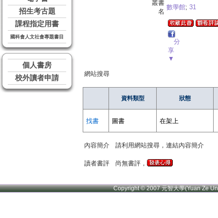
叢書
數學館
;
31
招生考古題
名
課程指定用書
國科會人文社會專題書目
分
享
▼
個人書房
網站搜尋
校外讀者申請
資料類型
狀態
找書
圖書
在架上
內容簡介
請利用網站搜尋，連結內容簡介
讀者書評
尚無書評，
Copyright © 2007 元智大學(Yuan Ze U