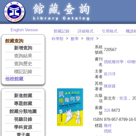
English Version
館藏記錄
詳細格式
引用格式
機讀
‧
‧
‧
>
>
>
科學類
數學
幾何
館藏查詢
系統
新增查詢
720567
號碼
查詢結果
書刊
摺紙幾何學
:
60
查詢歷史
名
主要
標記記錄
前川淳
著者
他校館藏
其他
陳朕疆
著者
新進館藏
出版
新北市 :
世茂
， 20
項
專題館藏
索書
316
8473
館藏分類地圖
號
視聽目錄
ISBN
978-957-8799-16-
標題
幾何
學科資源
摺紙
電子書