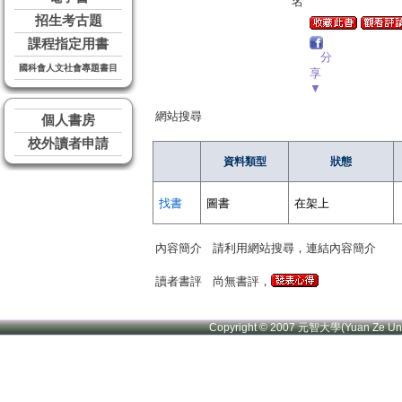
名
招生考古題
課程指定用書
分
國科會人文社會專題書目
享
▼
網站搜尋
個人書房
校外讀者申請
資料類型
狀態
找書
圖書
在架上
內容簡介
請利用網站搜尋，連結內容簡介
讀者書評
尚無書評，
Copyright © 2007 元智大學(Yuan Ze U