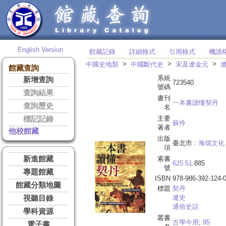
English Version
館藏記錄
詳細格式
引用格式
機讀
‧
‧
‧
>
>
>
中國史地類
中國斷代史
宋及遼金元
館藏查詢
系統
新增查詢
723540
號碼
查詢結果
書刊
一本書讀懂契丹
查詢歷史
名
主要
標記記錄
蘇伶
著者
他校館藏
出版
臺北市 :
海鴿文化
項
新進館藏
索書
625.51
885
號
專題館藏
ISBN
978-986-392-124-
館藏分類地圖
標題
契丹
遼史
視聽目錄
通俗史話
學科資源
叢書
古學今用
;
95
電子書