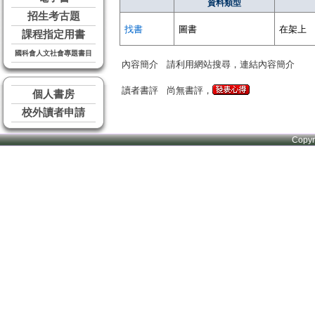
資料類型
招生考古題
找書
圖書
在架上
課程指定用書
國科會人文社會專題書目
內容簡介
請利用網站搜尋，連結內容簡介
讀者書評
尚無書評，
個人書房
校外讀者申請
Copy