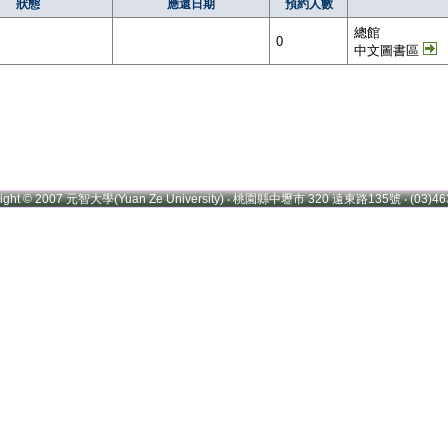
狀態
應還日期
預約人數
總館
0
中文圖書區
right © 2007 元智大學(Yuan Ze University) ‧ 桃園縣中壢市 320 遠東路135號 ‧ (03)46