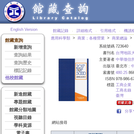
English Version
館藏記錄
詳細格式
引用格式
機讀
‧
‧
‧
>
>
應用科學類
商業；各種營業
商業總論
館藏查詢
系統號碼
723640
新增查詢
書刊名
台灣地區大
查詢結果
主要著者
中華徵信
查詢歷史
出版項
臺北市 :
標記記錄
索書號
480.25
86
他校館藏
ISBN
978-986-6
標題
工商企業
工商名錄
新進館藏
臺灣
專題館藏
館藏分類地圖
分享
視聽目錄
網站搜尋
學科資源
電子書