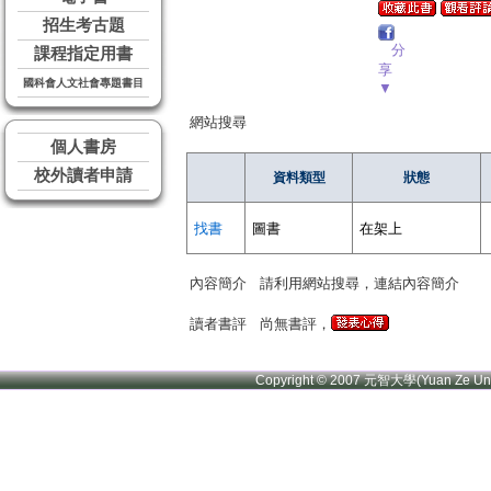
招生考古題
分
課程指定用書
享
國科會人文社會專題書目
▼
網站搜尋
個人書房
校外讀者申請
資料類型
狀態
找書
圖書
在架上
內容簡介
請利用網站搜尋，連結內容簡介
讀者書評
尚無書評，
Copyright © 2007 元智大學(Yuan Ze U