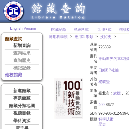
English Version
館藏記錄
詳細格式
引用格式
機讀
‧
‧
‧
>
>
>
應用科學類
應用科學類
技術史
館藏查詢
系統
新增查詢
725359
號碼
查詢結果
書刊
推動世界的100種
查詢歷史
名
主要
標記記錄
日經BP社編
著者
他校館藏
其他
楊毓瑩
著者
新進館藏
出版
臺北市 :
旗標
， 20
項
專題館藏
索書
409
8672
館藏分類地圖
號
視聽目錄
ISBN
978-986-312-539-
標題
科學技術
學科資源
歷史
電子書