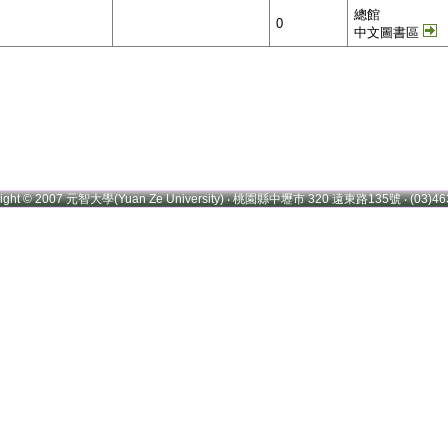
總館
0
中文圖書區
right © 2007 元智大學(Yuan Ze University) ‧ 桃園縣中壢市 320 遠東路135號 ‧ (03)46