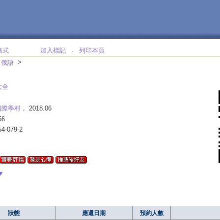
格式
加入標記
列印本頁
‧
>
>
俄語
大全
國際學村
， 2018.06
56
54-079-2
▼
狀態
應還日期
預約人數