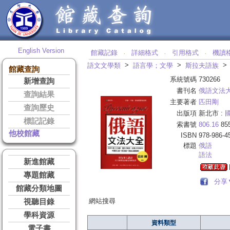
English Version
館藏記錄
詳細格式
引用格式
機讀
‧
‧
‧
>
>
語文文學類
語言學；文學
斯拉夫語族
館藏查詢
系統號碼
730266
新增查詢
書刊名
俄語文法
查詢結果
主要著者
匹田剛
查詢歷史
出版項
新北市 :
標記記錄
索書號
806.16
85
他校館藏
ISBN
978-986-4
標題
俄語
語法
新進館藏
專題館藏
分享
館藏分類地圖
網站搜尋
視聽目錄
學科資源
資料類型
電子書