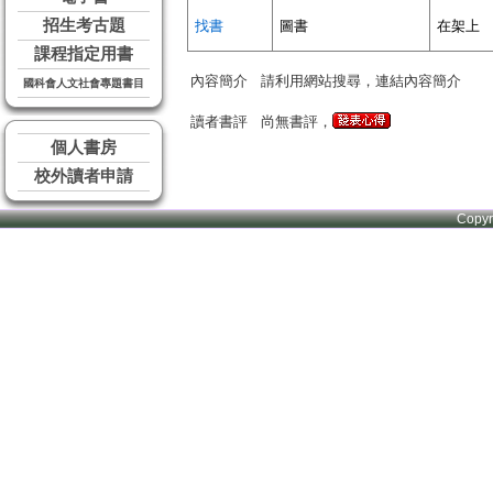
招生考古題
找書
圖書
在架上
課程指定用書
內容簡介
請利用網站搜尋，連結內容簡介
國科會人文社會專題書目
讀者書評
尚無書評，
個人書房
校外讀者申請
Copy