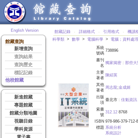
English Version
館藏記錄
詳細格式
引用格式
機讀
‧
‧
‧
>
>
>
科學類
數學
電腦科學
電腦；資料處
館藏查詢
系統
新增查詢
738896
號碼
查詢結果
書刊
獨家揭密
:
那些大
查詢歷史
名
主要
標記記錄
陳紹英
著者
他校館藏
其他
周志龍
;
金成姬
著者
新進館藏
出版
臺北市 :
佳魁資訊
項
專題館藏
索書
312.12
8768
館藏分類地圖
號
視聽目錄
ISBN
978-986-379-712-
標題
系統分析
學科資源
系統設計
電子書