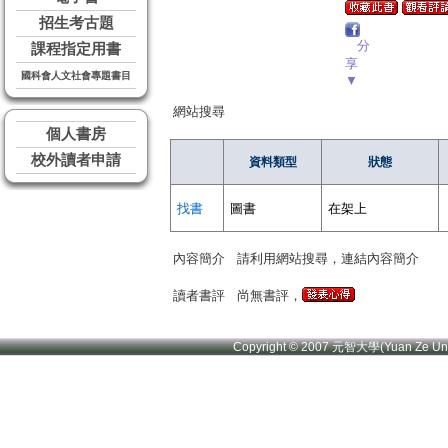
招生考古題
分
課程指定用書
享
國科會人文社會專題書目
▼
網站搜尋
個人書房
校外讀者申請
資料類型
狀態
找書
圖書
在架上
內容簡介
請利用網站搜尋，連結內容簡介
讀者書評
尚無書評，
Copyright © 2007 元智大學(Yuan Ze U