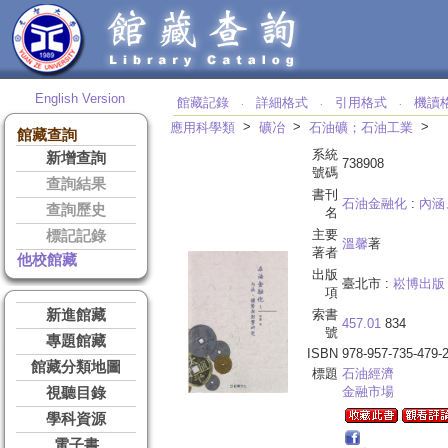
English Version
館藏記錄
詳細格式
引用格式
機讀
‧
‧
‧
>
>
>
應用科學類
礦冶
石油礦；石油工業
館藏查詢
系統
新增查詢
738908
號碼
查詢結果
書刊
石油金融化
:
內涵
查詢歷史
名
主要
標記記錄
溫馨
著
著者
他校館藏
出版
臺北市 :
崧博出版
項
新進館藏
索書
457.01
834
號
專題館藏
ISBN
978-957-735-479-
館藏分類地圖
標題
石油經濟
金融市場
視聽目錄
學科資源
電子書