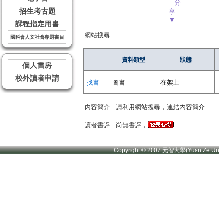
分
招生考古題
享
▼
課程指定用書
網站搜尋
國科會人文社會專題書目
資料類型
狀態
個人書房
校外讀者申請
找書
圖書
在架上
內容簡介
請利用網站搜尋，連結內容簡介
讀者書評
尚無書評，
Copyright © 2007 元智大學(Yuan Ze U