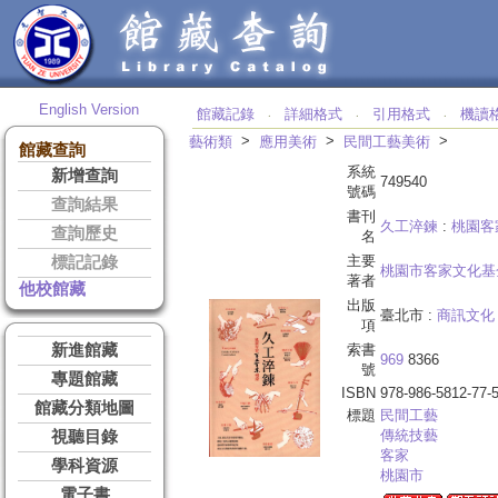
English Version
館藏記錄
詳細格式
引用格式
機讀
‧
‧
‧
>
>
>
藝術類
應用美術
民間工藝美術
館藏查詢
系統
新增查詢
749540
號碼
查詢結果
書刊
久工淬鍊
:
桃園客
查詢歷史
名
主要
標記記錄
桃園市客家文化基
著者
他校館藏
出版
臺北市 :
商訊文化
項
新進館藏
索書
969
8366
號
專題館藏
ISBN
978-986-5812-77-
館藏分類地圖
標題
民間工藝
傳統技藝
視聽目錄
客家
學科資源
桃園市
電子書