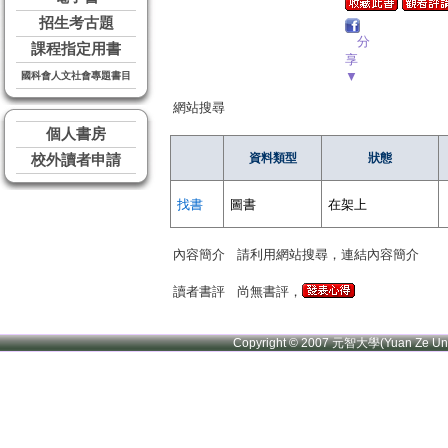
招生考古題
分
課程指定用書
享
▼
國科會人文社會專題書目
網站搜尋
個人書房
資料類型
狀態
校外讀者申請
找書
圖書
在架上
內容簡介
請利用網站搜尋，連結內容簡介
讀者書評
尚無書評，
Copyright © 2007 元智大學(Yuan Ze U