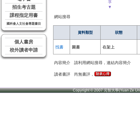
享
招生考古題
▼
課程指定用書
網站搜尋
國科會人文社會專題書目
資料類型
狀態
個人書房
找書
圖書
在架上
校外讀者申請
內容簡介
請利用網站搜尋，連結內容簡介
讀者書評
尚無書評，
Copyright © 2007 元智大學(Yuan Ze U