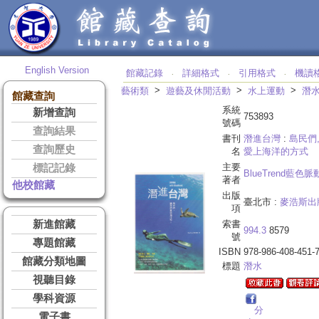
English Version
館藏記錄
詳細格式
引用格式
機讀
‧
‧
‧
>
>
>
藝術類
遊藝及休閒活動
水上運動
潛
館藏查詢
系統
新增查詢
753893
號碼
查詢結果
書刊
潛進台灣
:
島民們
查詢歷史
名
愛上海洋的方式
主要
標記記錄
BlueTrend藍色脈
著者
他校館藏
出版
臺北市 :
麥浩斯出
項
新進館藏
索書
994.3
8579
號
專題館藏
ISBN
978-986-408-451-
館藏分類地圖
標題
潛水
視聽目錄
學科資源
分
電子書