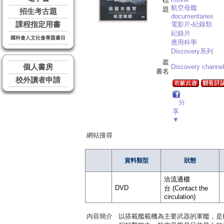
標
航空母艦
題
招生考古題
documentaries
課程指定用書
電影片
-
紀錄類
紀錄片
國科會人文社會專題書目
應用科學
Discovery系列
叢
個人書房
Discovery channe
書名
校外讀者申請
分
享
▼
網站搜尋
資料類型
狀態
洽流通櫃
DVD
台 (Contact the
circulation)
內容簡介
以搭載艦載機為主要武器的軍艦，是