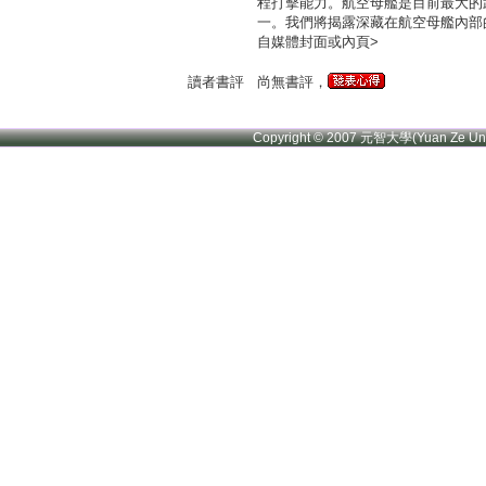
程打擊能力。航空母艦是目前最大的
一。我們將揭露深藏在航空母艦內部
自媒體封面或內頁>
讀者書評
尚無書評，
Copyright © 2007 元智大學(Yuan Ze U