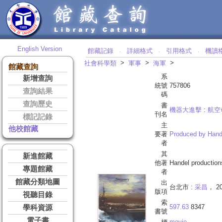
English Version
館藏記錄
詳細格式
引用格式
機讀
‧
‧
‧
>
>
>
社會科學類
軍事
海軍
館藏查詢
系
新增查詢
統號
757806
查詢結果
碼
查詢歷史
書
機器大進擊
:
航空
刊名
標記記錄
主
他校館藏
要著
Produced by Hande
者
其
新進館藏
他著
Handel production
專題館藏
者
館藏分類地圖
出
台北市 :
采昌
， 2
版項
視聽目錄
索
597.63
8347
學科資源
書號
電子書
movie