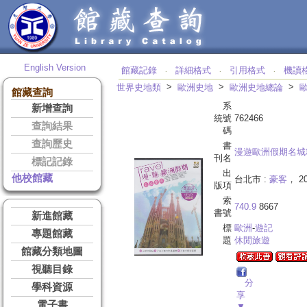
English Version
館藏記錄
詳細格式
引用格式
機讀
‧
‧
‧
>
>
>
世界史地類
歐洲史地
歐洲史地總論
館藏查詢
系
新增查詢
統號
762466
查詢結果
碼
查詢歷史
書
漫遊歐洲假期名城
刊名
標記記錄
出
他校館藏
台北市 :
豪客
， 2
版項
索
740.9
8667
書號
新進館藏
標
歐洲
-
遊記
專題館藏
題
休閒旅遊
館藏分類地圖
視聽目錄
分
學科資源
享
電子書
▼