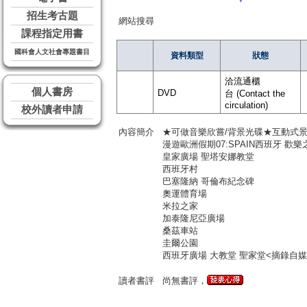
招生考古題
網站搜尋
課程指定用書
國科會人文社會專題書目
資料類型
狀態
洽流通櫃
個人書房
DVD
台 (Contact the
circulation)
校外讀者申請
內容簡介
★可做音樂欣嘗/背景光碟★互動式
漫遊歐洲假期07:SPAIN西班牙 歡樂
皇家廣場 聖塔安娜教堂
西班牙村
巴塞隆納 哥倫布紀念碑
奧運體育場
米拉之家
加泰隆尼亞廣場
桑茲車站
圭爾公園
西班牙廣場 大教堂 聖家堂<摘錄自
讀者書評
尚無書評，