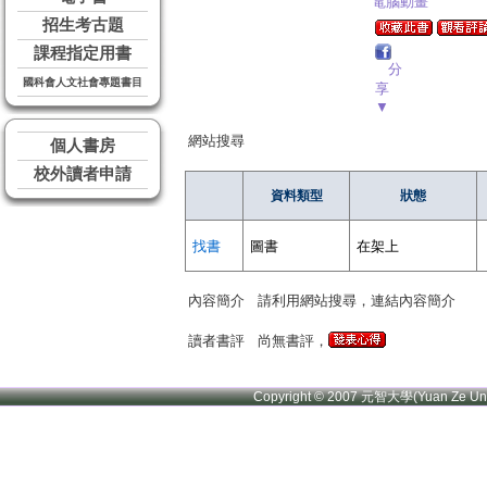
電腦動畫
招生考古題
課程指定用書
分
國科會人文社會專題書目
享
▼
網站搜尋
個人書房
校外讀者申請
資料類型
狀態
找書
圖書
在架上
內容簡介
請利用網站搜尋，連結內容簡介
讀者書評
尚無書評，
Copyright © 2007 元智大學(Yuan Ze U