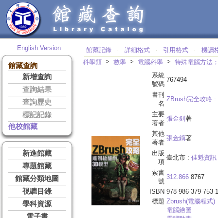
English Version
館藏記錄
詳細格式
引用格式
機讀
‧
‧
‧
>
>
>
科學類
數學
電腦科學
特殊電腦方法
館藏查詢
系統
新增查詢
767494
號碼
查詢結果
書刊
ZBrush完全攻略
:
查詢歷史
名
主要
標記記錄
張金釗
著
著者
他校館藏
其他
張金鏑
著
著者
新進館藏
出版
臺北市 :
佳魁資訊
項
專題館藏
索書
312.866
8767
館藏分類地圖
號
視聽目錄
ISBN
978-986-379-753-
標題
Zbrush(電腦程式)
學科資源
電腦繪圖
電子書