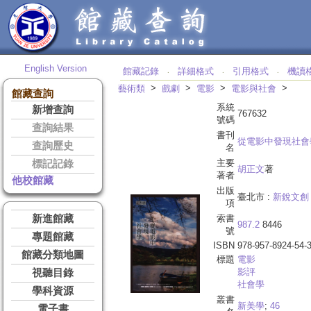
English Version
館藏記錄
詳細格式
引用格式
機讀
‧
‧
‧
>
>
>
>
藝術類
戲劇
電影
電影與社會
館藏查詢
系統
新增查詢
767632
號碼
查詢結果
書刊
從電影中發現社會
查詢歷史
名
主要
標記記錄
胡正文
著
著者
他校館藏
出版
臺北市 :
新銳文創
項
新進館藏
索書
987.2
8446
號
專題館藏
ISBN
978-957-8924-54-
館藏分類地圖
標題
電影
影評
視聽目錄
社會學
學科資源
叢書
新美學
;
46
電子書