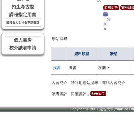
名
招生考古題
課程指定用書
分
國科會人文社會專題書目
享
▼
網站搜尋
個人書房
校外讀者申請
資料類型
狀態
找書
圖書
在架上
內容簡介
請利用網站搜尋，連結內容簡介
讀者書評
尚無書評，
Copyright © 2007 元智大學(Yuan Ze U