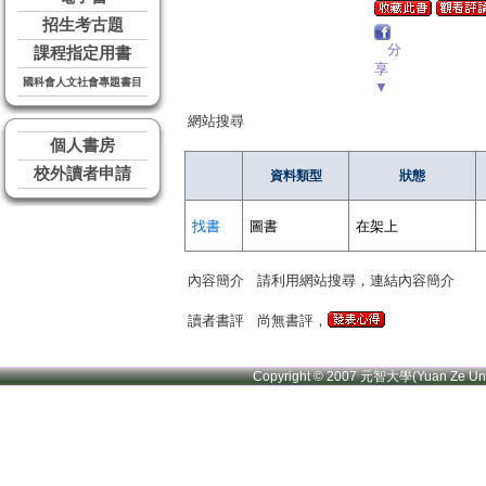
招生考古題
分
課程指定用書
享
國科會人文社會專題書目
▼
網站搜尋
個人書房
校外讀者申請
資料類型
狀態
找書
圖書
在架上
內容簡介
請利用網站搜尋，連結內容簡介
讀者書評
尚無書評，
Copyright © 2007 元智大學(Yuan Ze U