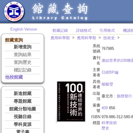
English Version
館藏記錄
詳細格式
引用格式
機讀
‧
‧
‧
>
>
>
應用科學類
應用科學類
技術史
館藏查詢
系統
新增查詢
767985
號碼
查詢結果
書刊
連結世界的100種
查詢歷史
名
主要
標記記錄
日經BP編
著者
他校館藏
其他
楊毓瑩
著者
新進館藏
出版
臺北市 :
旗標發行
項
專題館藏
索書
409
856
館藏分類地圖
號
視聽目錄
ISBN
978-986-312-580-
標題
科學技術
學科資源
歷史
電子書