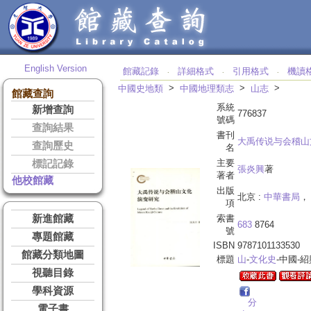
English Version
館藏記錄
詳細格式
引用格式
機讀
‧
‧
‧
>
>
>
中國史地類
中國地理類志
山志
館藏查詢
系統
新增查詢
776837
號碼
查詢結果
書刊
大禹传说与会稽山
查詢歷史
名
主要
標記記錄
張炎興
著
著者
他校館藏
出版
北京 :
中華書局
， 
項
新進館藏
索書
683
8764
號
專題館藏
ISBN
9787101133530
館藏分類地圖
標題
山
-
文化史
-中國-紹
視聽目錄
學科資源
分
電子書