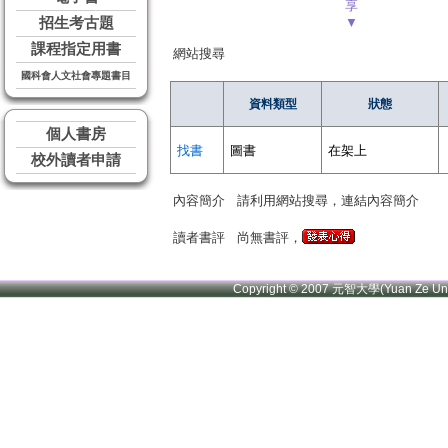
享
招生考古題
▼
課程指定用書
網站搜尋
國科會人文社會專題書目
資料類型
狀態
個人書房
找書
圖書
在架上
校外讀者申請
內容簡介
請利用網站搜尋，連結內容簡介
讀者書評
尚無書評，
Copyright © 2007 元智大學(Yuan Ze U