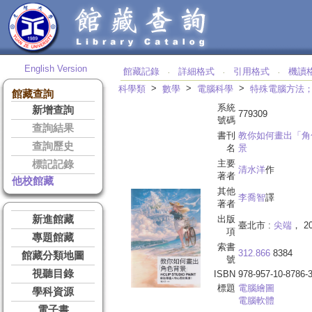
English Version
館藏記錄
詳細格式
引用格式
機讀
‧
‧
‧
>
>
>
科學類
數學
電腦科學
特殊電腦方法
館藏查詢
系統
新增查詢
779309
號碼
查詢結果
書刊
教你如何畫出「角
查詢歷史
名
景
主要
標記記錄
清水洋
作
著者
他校館藏
其他
李喬智
譯
著者
新進館藏
出版
臺北市 :
尖端
， 20
項
專題館藏
索書
312.866
8384
館藏分類地圖
號
視聽目錄
ISBN
978-957-10-8786-
標題
電腦繪圖
學科資源
電腦軟體
電子書