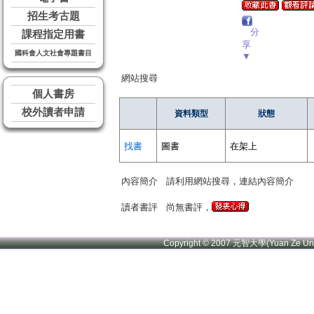
招生考古題
分
課程指定用書
享
國科會人文社會專題書目
▼
網站搜尋
個人書房
校外讀者申請
資料類型
狀態
找書
圖書
在架上
內容簡介
請利用網站搜尋，連結內容簡介
讀者書評
尚無書評，
Copyright © 2007 元智大學(Yuan Ze U